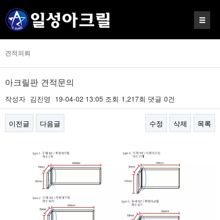
견적의뢰
아크릴판 견적문의
작성자
김진영
19-04-02 13:05
조회
1,217회
댓글
0건
이전글
다음글
수정
삭제
목록
본문