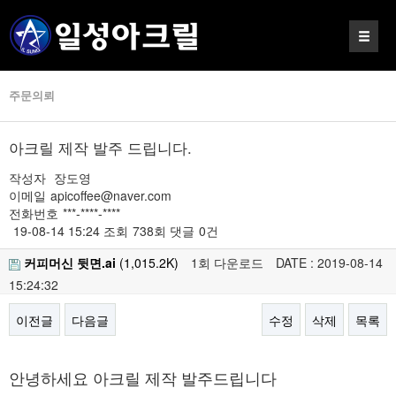
주문의뢰
아크릴 제작 발주 드립니다.
작성자
장도영
이메일
apicoffee@naver.com
전화번호
***-****-****
19-08-14 15:24
조회
738회
댓글
0건
커피머신 뒷면.ai
(1,015.2K)
1회 다운로드
DATE : 2019-08-14
15:24:32
이전글
다음글
수정
삭제
목록
본문
안녕하세요 아크릴 제작 발주드립니다