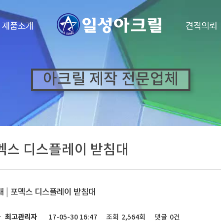
·
제품소개
견적의뢰
아크릴 제작 전문업체
멕스 디스플레이 받침대
 | 포멕스 디스플레이 받침대
자
최고관리자
17-05-30 16:47
조회
2,564회
댓글
0건