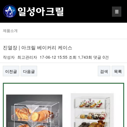
제품소개
진열장 | 아크릴 베이커리 케이스
작성자
최고관리자
17-06-12 15:55
조회
1,743회
댓글
0건
이전글
다음글
검색
목록
본문